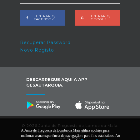
ENTRAR C/
ENTRAR C/
FACEBOOK
GOOGLE
Recuperar Password
Novo Registo
DESCARREGUE AQUI A APP
GESAUTARQUIA,
© 2026 Junta de Freguesia da Lomba da Maia.
A Junta de Freguesia da Lomba da Maia utiliza cookies para
Todos os direitos reservados |
Termos e
melhorar a sua experiência de navegação e para fins estatísticos. Ao
Condições