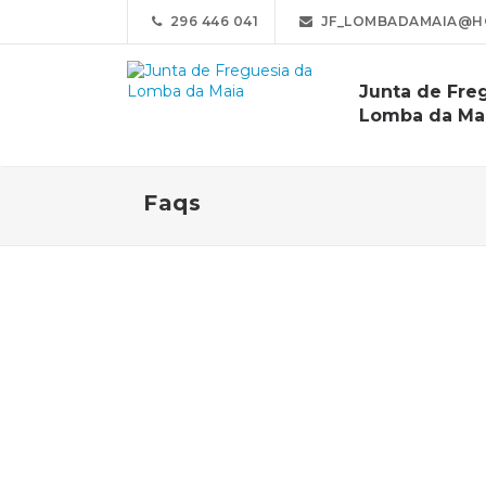
296 446 041
JF_LOMBADAMAIA@H
Junta de Fre
Lomba da Ma
Faqs