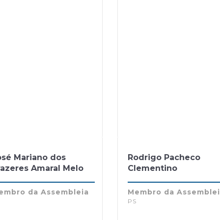
osé Mariano dos
Rodrigo Pacheco
razeres Amaral Melo
Clementino
embro da Assembleia
Membro da Assemble
S
PS