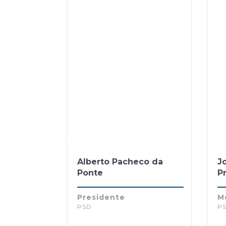
Alberto Pacheco da
J
Ponte
P
Presidente
M
PSD
P