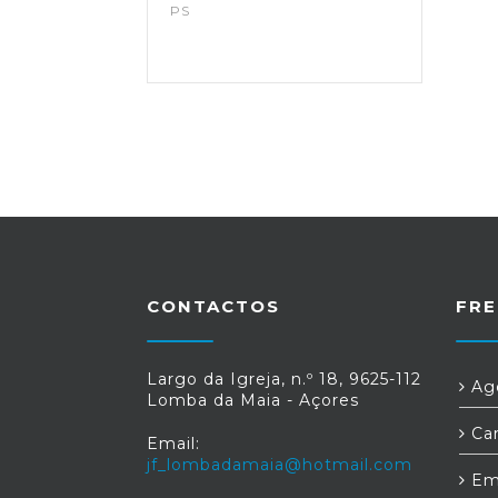
PS
CONTACTOS
FRE
Largo da Igreja, n.º 18, 9625-112
Age
Lomba da Maia - Açores
Car
Email:
jf_lombadamaia@hotmail.com
Em