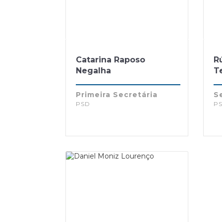
Catarina Raposo
R
Negalha
Te
Primeira Secretária
S
PSD
P