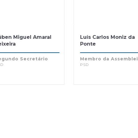
úben Miguel Amaral
Luís Carlos Moniz da
ixeira
Ponte
egundo Secretário
Membro da Assemble
SD
PSD